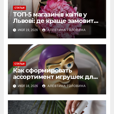
СТАТЬИ
ТОП-5 магазинів квітів у
Львові: де краще замовити
букет із доставкою
ИЮЛ 19, 2026
АЛЕВТИНА ГОЛОВИНА
СТАТЬИ
Как сформировать
ассортимент игрушек для
магазина: спрос, качество,
ИЮЛ 18, 2026
АЛЕВТИНА ГОЛОВИНА
сезонность и выбор мягких
игрушек