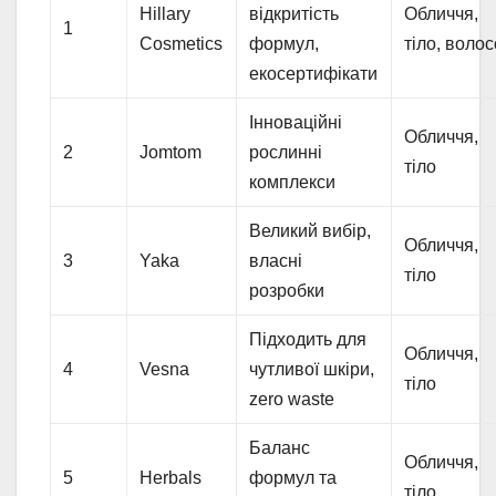
Hillary
відкритість
Обличчя,
1
Cosmetics
формул,
тіло, воло
екосертифікати
Інноваційні
Обличчя,
2
Jomtom
рослинні
тіло
комплекси
Великий вибір,
Обличчя,
3
Yaka
власні
тіло
розробки
Підходить для
Обличчя,
4
Vesna
чутливої шкіри,
тіло
zero waste
Баланс
Обличчя,
5
Herbals
формул та
тіло