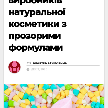
виробників
натуральної
косметики з
прозорими
формулами
От
Алевтина Головина
ДЕК 3, 2025