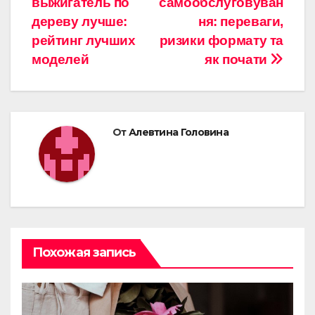
выжигатель по
самообслуговуван
по
дереву лучше:
ня: переваги,
записям
рейтинг лучших
ризики формату та
моделей
як почати
От
Алевтина Головина
Похожая запись