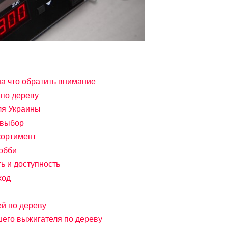
на что обратить внимание
 по дереву
ля Украины
 выбор
сортимент
обби
ть и доступность
ход
й по дереву
его выжигателя по дереву