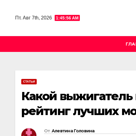
Skip
to
Пт. Авг 7th, 2026
1:45:57 AM
content
ГЛА
СТАТЬИ
Какой выжигатель 
рейтинг лучших м
От
Алевтина Головина