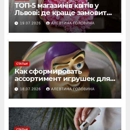
ТОП-5 магазинів квітів у
Львові: де краще замовити
букет із доставкою
19.07.2026
АЛЕВТИНА ГОЛОВИНА
СТАТЬИ
Как сформировать
ассортимент игрушек для
магазина: спрос, качество,
18.07.2026
АЛЕВТИНА ГОЛОВИНА
сезонность и выбор мягких
игрушек
СТАТЬИ