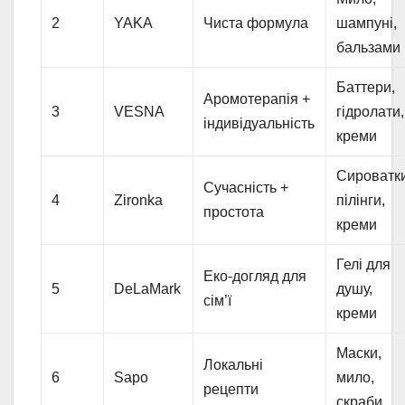
2
YAKA
Чиста формула
шампуні,
бальзами
Баттери,
Аромотерапія +
3
VESNA
гідролати,
індивідуальність
креми
Сироватки
Сучасність +
4
Zironka
пілінги,
простота
креми
Гелі для
Еко-догляд для
5
DeLaMark
душу,
сім’ї
креми
Маски,
Локальні
6
Sapo
мило,
рецепти
скраби