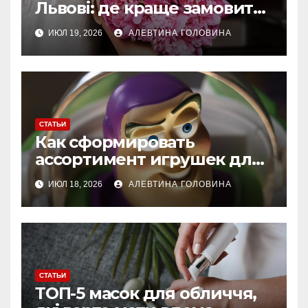
Львові: де краще замовити
букет із доставкою
ИЮЛ 19, 2026
АЛЕВТИНА ГОЛОВИНА
СТАТЬИ
Как сформировать
ассортимент игрушек для
магазина: спрос, качество,
ИЮЛ 18, 2026
АЛЕВТИНА ГОЛОВИНА
сезонность и выбор мягких
игрушек
СТАТЬИ
ТОП-5 масок для обличчя,