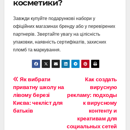
косметики?
Завжди купуйте подарункові набори у
офіційних магазинах бренду або у перевірених
партнерів. Звертайте увагу на цілісність
упаковки, наявність сертифікатів, захисних
пломб та маркування.
Навигация
Як вибрати
Как создать
приватну школу на
вирусную
по
лівому березі
рекламу: подходы
записям
Києва: чекліст для
к вирусному
батьків
контенту и
креативам для
социальных сетей