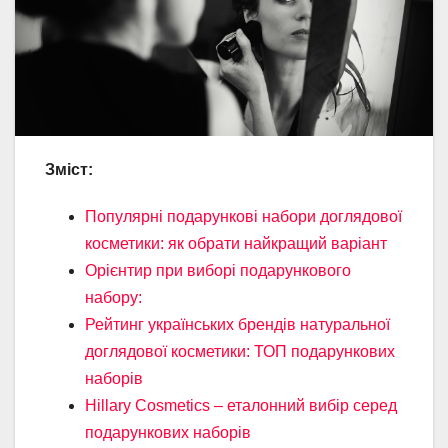
Зміст:
Популярні подарункові набори доглядової
косметики: як обрати найкращий варіант
Орієнтир при виборі подарункового
набору:
Рейтинг українських брендів натуральної
доглядової косметики: ТОП подарункових
наборів
Hillary Cosmetics – еталонний вибір серед
подарункових наборів